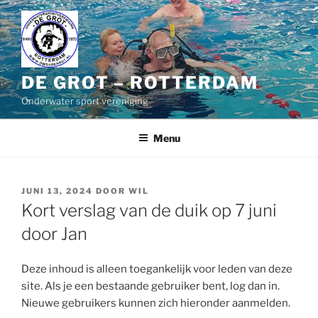
Naar
de
inhoud
springen
DE GROT – ROTTERDAM
Onderwater sport vereniging
Menu
GEPLAATST
JUNI 13, 2024
DOOR
WIL
OP
Kort verslag van de duik op 7 juni
door Jan
Deze inhoud is alleen toegankelijk voor leden van deze
site. Als je een bestaande gebruiker bent, log dan in.
Nieuwe gebruikers kunnen zich hieronder aanmelden.