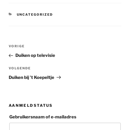
CATEGORIEËN
UNCATEGORIZED
Berichtnavigatie
Vorig
VORIGE
bericht
Duiken op televisie
Volgend
VOLGENDE
bericht
Duiken bij ’t Koepeltje
AANMELDSTATUS
Gebruikersnaam of e-mailadres