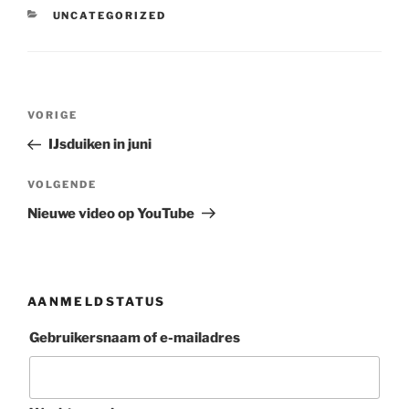
CATEGORIEËN
UNCATEGORIZED
Berichtnavigatie
Vorig
VORIGE
bericht
IJsduiken in juni
Volgend
VOLGENDE
bericht
Nieuwe video op YouTube
AANMELDSTATUS
Gebruikersnaam of e-mailadres