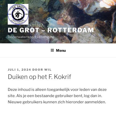
Naar
de
inhoud
springen
DE GROT – ROTTERDAM
Onderwater sport vereniging
Menu
GEPLAATST
JULI 1, 2024
DOOR
WIL
OP
Duiken op het F. Kokrif
Deze inhoud is alleen toegankelijk voor leden van deze
site. Als je een bestaande gebruiker bent, log dan in.
Nieuwe gebruikers kunnen zich hieronder aanmelden.